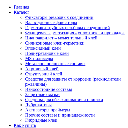
Главная
Каталог
Фиксаторы резьбовых соединений
Вал втулочные фиксаторы
Герметики трубных резьбовых соединений
Фланцевая герметизация - уплотнители прокладок
Цианоакрилат – моментальный клей
Силиконовые клеи-герметики
Эпоксидный клей
Полиуретановые клеи
MS-полимеры
Металлонаполненные составы
Акриловый клей
Структурный клей
Средства для защиты от коррозии (раскислители
ржавчины)
Износостойкие составы
Защитные смазки
Средства для обезжиривания и очистки
Лубрикаторы
Активаторы праймеры
Прочие составы и принадлежности
Гибридные клеи
Как купить