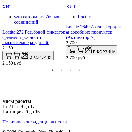
ХИТ
ХИТ
Фиксаторы резьбовых
Loctite
соединений
Loctite 7649 Активатор для
Loctite 272 Резьбовой фиксатор
анаэробных продуктов
L
средней прочности,
(Активатор N)
в
высокотемпературный.
2 700
п
2 150
2
В КОРЗИНУ
В КОРЗИНУ
2 700 руб.
2 150 руб.
2
Часы работы:
Пн-Чт: с 9 до 17
Пятница: с 9 до 16
Политика конфиденциальности
© 2026 Copyright: УралПромКлей.