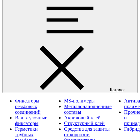
Каталог
Фиксаторы
MS-полимеры
Актива
резьбовых
Металлонаполненные
прайм
соединений
составы
Прочие
Вал втулочные
Акриловый клей
и
фиксаторы
Структурный клей
принад
Герметики
Средства для защиты
Гибрид
трубных
от коррозии