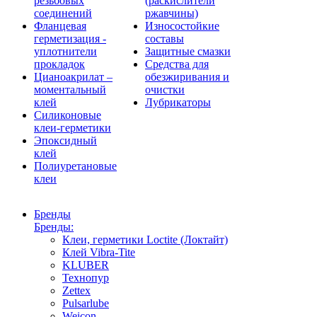
резьбовых
(раскислители
соединений
ржавчины)
Фланцевая
Износостойкие
герметизация -
составы
уплотнители
Защитные смазки
прокладок
Средства для
Цианоакрилат –
обезжиривания и
моментальный
очистки
клей
Лубрикаторы
Силиконовые
клеи-герметики
Эпоксидный
клей
Полиуретановые
клеи
Бренды
Бренды:
Клеи, герметики Loctite (Локтайт)
Клей Vibra-Tite
KLUBER
Технопур
Zettex
Pulsarlube
Weicon