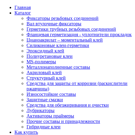
Главная
Каталог
Фиксаторы резьбовых соединений
Вал втулочные фиксаторы
Герметики трубных резьбовых соединений
Фланцевая герметизация - уплотнители прокладок
Цианоакрилат – моментальный клей
Силиконовые клеи-герметики
Эпоксидный клей
Полиуретановые клеи
MS-полимеры
Металлонаполненные составы
Акриловый клей
Структурный клей
Средства для защиты от коррозии (раскислители
ржавчины)
Износостойкие составы
Защитные смазки
Средства для обезжиривания и очистки
Лубрикаторы
Активаторы праймеры
Прочие составы и принадлежности
Гибридные клеи
Как купить