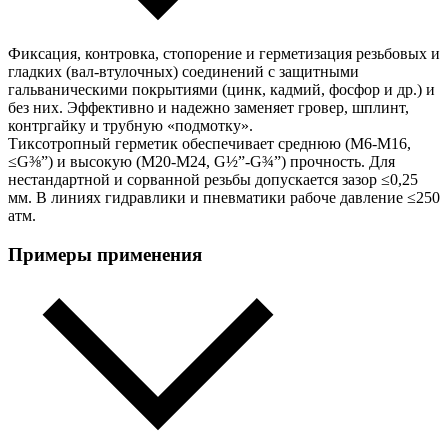
Фиксация, контровка, стопорение и герметизация резьбовых и
гладких (вал-втулочных) соединений с защитными
гальваническими покрытиями (цинк, кадмий, фосфор и др.) и
без них. Эффективно и надежно заменяет гровер, шплинт,
контргайку и трубную «подмотку».
Тиксотропный герметик обеспечивает среднюю (М6-М16,
≤G⅜”) и высокую (М20-M24, G½”-G¾”) прочность. Для
нестандартной и сорванной резьбы допускается зазор ≤0,25
мм. В линиях гидравлики и пневматики рабоче давление ≤250
атм.
Примеры применения