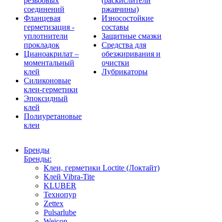
резьбовых
(раскислители
соединений
ржавчины)
Фланцевая
Износостойкие
герметизация -
составы
уплотнители
Защитные смазки
прокладок
Средства для
Цианоакрилат –
обезжиривания и
моментальный
очистки
клей
Лубрикаторы
Силиконовые
клеи-герметики
Эпоксидный
клей
Полиуретановые
клеи
Бренды
Бренды:
Клеи, герметики Loctite (Локтайт)
Клей Vibra-Tite
KLUBER
Технопур
Zettex
Pulsarlube
Weicon