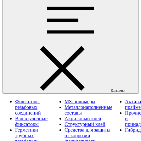
Каталог
Фиксаторы
MS-полимеры
Актива
резьбовых
Металлонаполненные
прайм
соединений
составы
Прочие
Вал втулочные
Акриловый клей
и
фиксаторы
Структурный клей
принад
Герметики
Средства для защиты
Гибрид
трубных
от коррозии