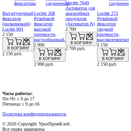
Loctite 7649
фиксаторы
соединений
соединени
Активатор для
Вал-втулочный
Loctite 268
анаэробных
Loctite 272
фиксатор
Резьбовой
продуктов
Резьбовой
(низковязкий)
фиксатор
(Активатор N)
фиксатор
Loctite 601
высокой
2 700
средней
2 150
прочности,
прочности,
пастообразный.
высокотемперат
В КОРЗИНУ
2 990
2 150
В КОРЗИНУ
2 700 руб.
2 150 руб.
В КОРЗИНУ
В КОРЗИНУ
2 990 руб.
2 150 руб.
Часы работы:
Пн-Чт: с 9 до 17
Пятница: с 9 до 16
Политика конфиденциальности
© 2026 Copyright: УралПромКлей.
Все права защищены